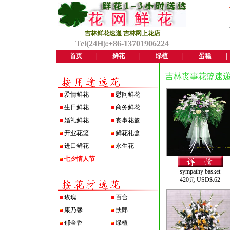
吉林鲜花速递 吉林网上花店
Tel(24H):+86-13701906224
首页
|
鲜花
|
绿植
|
蛋糕
|
吉林丧事花篮速
爱情鲜花
慰问鲜花
生日鲜花
商务鲜花
婚礼鲜花
丧事花篮
开业花篮
鲜花礼盒
进口鲜花
永生花
七夕情人节
sympathy basket
420元 USD$:62
玫瑰
百合
康乃馨
扶郎
郁金香
绿植