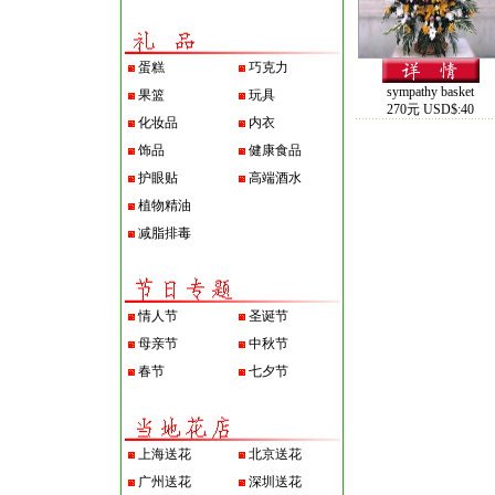
蛋糕
巧克力
sympathy basket
果篮
玩具
270元 USD$:40
化妆品
内衣
饰品
健康食品
护眼贴
高端酒水
植物精油
减脂排毒
情人节
圣诞节
母亲节
中秋节
春节
七夕节
上海送花
北京送花
广州送花
深圳送花