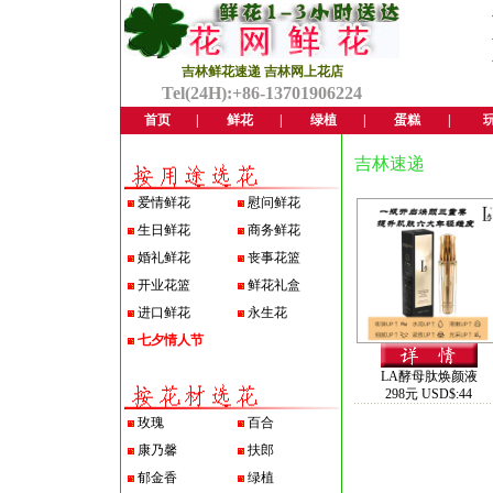
吉林鲜花速递 吉林网上花店
Tel(24H):+86-13701906224
首页
|
鲜花
|
绿植
|
蛋糕
|
吉林速递
爱情鲜花
慰问鲜花
生日鲜花
商务鲜花
婚礼鲜花
丧事花篮
开业花篮
鲜花礼盒
进口鲜花
永生花
七夕情人节
LA酵母肽焕颜液
298元 USD$:44
玫瑰
百合
康乃馨
扶郎
郁金香
绿植