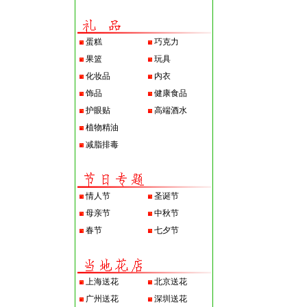
蛋糕
巧克力
果篮
玩具
化妆品
内衣
饰品
健康食品
护眼贴
高端酒水
植物精油
减脂排毒
情人节
圣诞节
母亲节
中秋节
春节
七夕节
上海送花
北京送花
广州送花
深圳送花