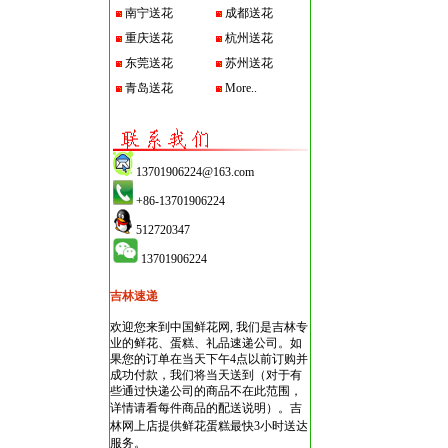
南宁送花
成都送花
重庆送花
杭州送花
东莞送花
苏州送花
青岛送花
More..
13701906224@163.com
+86-13701906224
512720347
13701906224
吉林速递
欢迎您来到中国鲜花网, 我们是吉林专
业的鲜花、蛋糕、礼品速递公司。如
果您的订单在当天下午4点以前订购并
成功付款，我们将当天送到（对于有
些通过快递公司的商品不在此范围，
详情请看每件商品的配送说明）。
吉
林网上店
提供鲜花蛋糕最快3小时送达
服务。