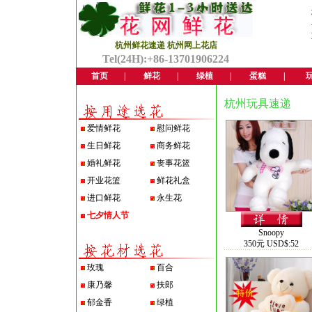
杭州鲜花速递 杭州网上花店
Tel(24H):+86-13701906224
首页
|
鲜花
|
绿植
|
蛋糕
|
杭州玩具速递
爱情鲜花
慰问鲜花
生日鲜花
商务鲜花
婚礼鲜花
丧事花篮
开业花篮
鲜花礼盒
进口鲜花
永生花
七夕情人节
Snoopy
350元 USD$:52
玫瑰
百合
康乃馨
扶郎
郁金香
绿植