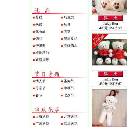
蛋糕
巧克力
Teddy Bear
果篮
玩具
400元 USD$:59
化妆品
内衣
饰品
健康食品
护眼贴
高端酒水
植物精油
减脂排毒
Teddy Bear
情人节
圣诞节
450元 USD$:67
母亲节
中秋节
春节
七夕节
上海送花
北京送花
广州送花
深圳送花