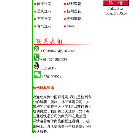
南宁送花
成都送花
Teddy Bear
重庆送花
杭州送花
450元 USD$:67
东莞送花
苏州送花
青岛送花
More..
13701906224@163.com
+86-13701906224
512720347
13701906224
杭州玩具速递
欢迎您来到中国鲜花网, 我们是杭州专
业的鲜花、蛋糕、礼品速递公司。如
果您的订单在当天下午4点以前订购并
成功付款，我们将当天送到（对于有
些通过快递公司的商品不在此范围，
详情请看每件商品的配送说明）。
杭
州网上玩具店
提供鲜花蛋糕最快3小时
送达服务。