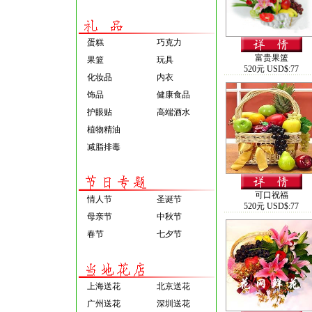
蛋糕
巧克力
富贵果篮
果篮
玩具
520元 USD$:77
化妆品
内衣
饰品
健康食品
护眼贴
高端酒水
植物精油
减脂排毒
可口祝福
情人节
圣诞节
520元 USD$:77
母亲节
中秋节
春节
七夕节
上海送花
北京送花
广州送花
深圳送花