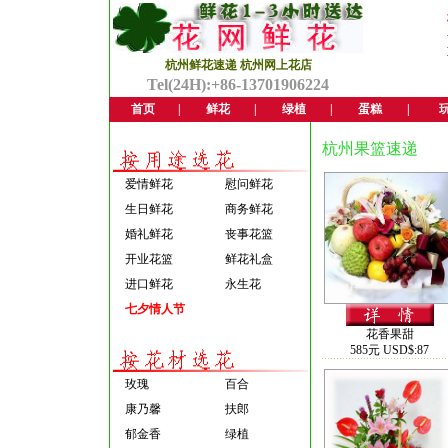
杭州鲜花速递 杭州网上花店
Tel(24H):+86-13701906224
首页
|
鲜花
|
绿植
|
蛋糕
|
杭州果篮速递
爱情鲜花
慰问鲜花
生日鲜花
商务鲜花
婚礼鲜花
丧事花篮
开业花篮
鲜花礼盒
进口鲜花
永生花
七夕情人节
花香果甜
585元 USD$:87
玫瑰
百合
康乃馨
扶郎
郁金香
绿植