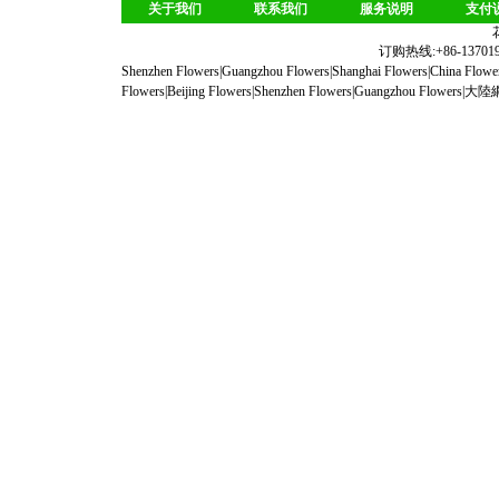
关于我们
联系我们
服务说明
支付
订购热线:+86-1370190
Shenzhen Flowers
|
Guangzhou Flowers
|
Shanghai Flowers
|
China Flowe
Flowers
|
Beijing Flowers
|
Shenzhen Flowers
|
Guangzhou Flowers
|
大陸