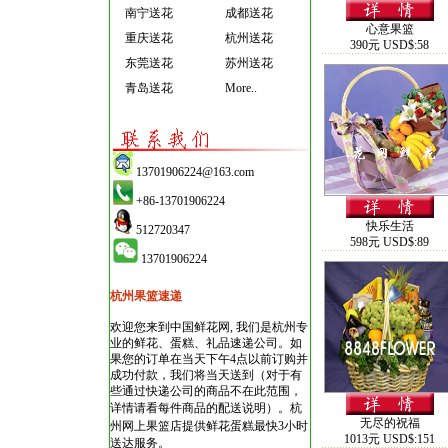
南宁送花
成都送花
心意果篮
重庆送花
杭州送花
390元 USD$:58
东莞送花
苏州送花
青岛送花
More..
13701906224@163.com
+86-13701906224
快乐生活
512720347
598元 USD$:89
13701906224
杭州果篮速递
欢迎您来到中国鲜花网, 我们是杭州专
业的鲜花、蛋糕、礼品速递公司。如
果您的订单在当天下午4点以前订购并
成功付款，我们将当天送到（对于有
些通过快递公司的商品不在此范围，
详情请看每件商品的配送说明）。
杭
无尽的祝福
州网上果篮店
提供鲜花蛋糕最快3小时
1013元 USD$:151
送达服务。