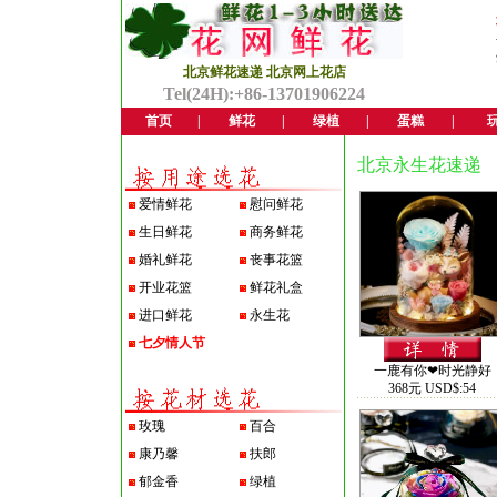
北京鲜花速递 北京网上花店
Tel(24H):+86-13701906224
首页
|
鲜花
|
绿植
|
蛋糕
|
北京永生花速递
爱情鲜花
慰问鲜花
生日鲜花
商务鲜花
婚礼鲜花
丧事花篮
开业花篮
鲜花礼盒
进口鲜花
永生花
七夕情人节
一鹿有你❤时光静好
368元 USD$:54
玫瑰
百合
康乃馨
扶郎
郁金香
绿植