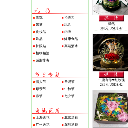
蛋糕
巧克力
嫣然
果篮
玩具
318元 USD$:47
化妆品
内衣
饰品
健康食品
护眼贴
高端酒水
植物精油
减脂排毒
一鹿有你❤红玫瑰
情人节
圣诞节
285元 USD$:42
母亲节
中秋节
春节
七夕节
上海送花
北京送花
广州送花
深圳送花