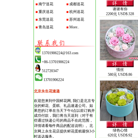
南宁送花
成都送花
谢谢有你
重庆送花
杭州送花
2200元 USD$:328
东莞送花
苏州送花
青岛送花
More..
13701906224@163.com
+86-13701906224
情丝
512720347
580元 USD$:86
13701906224
北京永生花速递
欢迎您来到中国鲜花网, 我们是北京专
业的鲜花、蛋糕、礼品速递公司。如
果您的订单在当天下午4点以前订购并
成功付款，我们将当天送到（对于有
些通过快递公司的商品不在此范围，
详情请看每件商品的配送说明）。
北
绿色心情
京网上永生花店
提供鲜花蛋糕最快3小
620元 USD$:92
时送达服务。