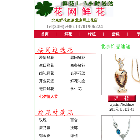
北京鲜花速递 北京网上花店
Tel(24H):+86-13701906224
首页
|
鲜花
|
绿植
|
蛋糕
|
北京饰品速递
爱情鲜花
慰问鲜花
生日鲜花
商务鲜花
婚礼鲜花
丧事花篮
开业花篮
鲜花礼盒
进口鲜花
永生花
七夕情人节
crystal Necklace
281元 USD$:41
玫瑰
百合
康乃馨
扶郎
郁金香
绿植