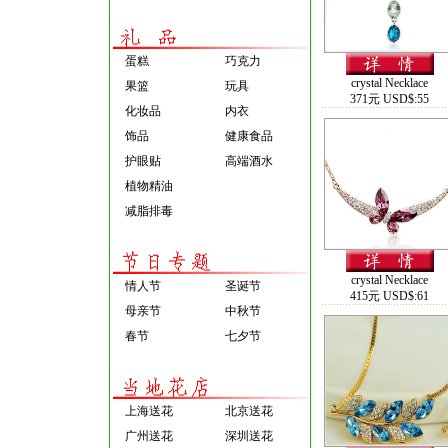
蛋糕
巧克力
crystal Necklace
果篮
玩具
371元 USD$:55
化妆品
内衣
饰品
健康食品
护眼贴
高端酒水
植物精油
减脂排毒
crystal Necklace
情人节
圣诞节
415元 USD$:61
母亲节
中秋节
春节
七夕节
上海送花
北京送花
广州送花
深圳送花