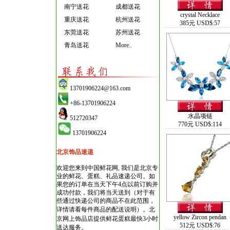
南宁送花
成都送花
crystal Necklace
重庆送花
杭州送花
385元 USD$:57
东莞送花
苏州送花
青岛送花
More..
13701906224@163.com
+86-13701906224
水晶项链
512720347
770元 USD$:114
13701906224
北京饰品速递
欢迎您来到中国鲜花网, 我们是北京专
业的鲜花、蛋糕、礼品速递公司。如
果您的订单在当天下午4点以前订购并
成功付款，我们将当天送到（对于有
些通过快递公司的商品不在此范围，
详情请看每件商品的配送说明）。
北
yellow Zircon pendan
京网上饰品店
提供鲜花蛋糕最快3小时
512元 USD$:76
送达服务。