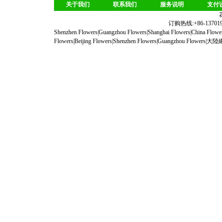
关于我们
联系我们
服务说明
支付
订购热线:+86-1370190
Shenzhen Flowers
|
Guangzhou Flowers
|
Shanghai Flowers
|
China Flowe
Flowers
|
Beijing Flowers
|
Shenzhen Flowers
|
Guangzhou Flowers
|
大陸