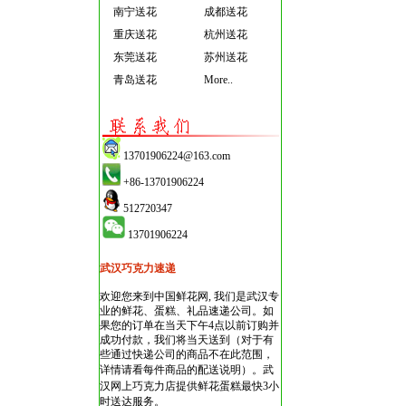
南宁送花
成都送花
重庆送花
杭州送花
东莞送花
苏州送花
青岛送花
More..
13701906224@163.com
+86-13701906224
512720347
13701906224
武汉巧克力速递
欢迎您来到中国鲜花网, 我们是武汉专
业的鲜花、蛋糕、礼品速递公司。如
果您的订单在当天下午4点以前订购并
成功付款，我们将当天送到（对于有
些通过快递公司的商品不在此范围，
详情请看每件商品的配送说明）。
武
汉网上巧克力店
提供鲜花蛋糕最快3小
时送达服务。