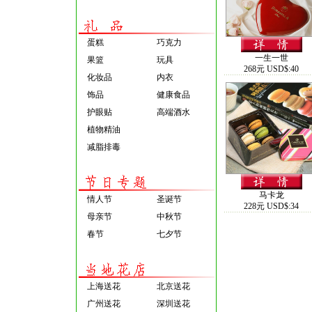
蛋糕
巧克力
一生一世
果篮
玩具
268元 USD$:40
化妆品
内衣
饰品
健康食品
护眼贴
高端酒水
植物精油
减脂排毒
马卡龙
情人节
圣诞节
228元 USD$:34
母亲节
中秋节
春节
七夕节
上海送花
北京送花
广州送花
深圳送花