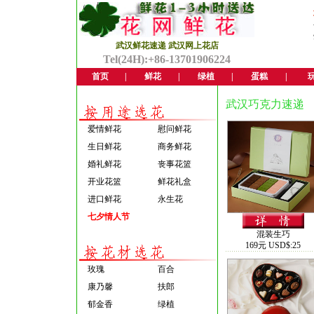
武汉鲜花速递 武汉网上花店
Tel(24H):+86-13701906224
首页
|
鲜花
|
绿植
|
蛋糕
|
武汉巧克力速递
爱情鲜花
慰问鲜花
生日鲜花
商务鲜花
婚礼鲜花
丧事花篮
开业花篮
鲜花礼盒
进口鲜花
永生花
七夕情人节
混装生巧
169元 USD$:25
玫瑰
百合
康乃馨
扶郎
郁金香
绿植