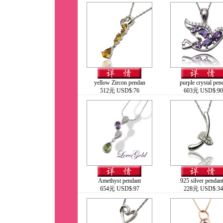
yellow Zircon pendan
purple crystal pen
512元 USD$:76
603元 USD$:90
Amethyst pendant
925 silver pendan
654元 USD$:97
228元 USD$:34