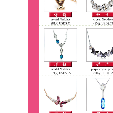
crystal Necklace
crystal Necklace
281元 USD$:41
495元 USD$:73
crystal Necklace
purple crystal pen
371元 USD$:55
220元 USD$:32