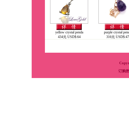
yellow crystal penda
purple crystal pen
434元 USD$:64
316元 USD$:47
Copy
订购热线