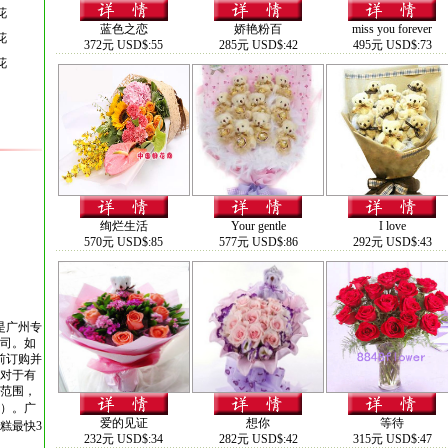
花
蓝色之恋
娇艳粉百
miss you forever
花
372元 USD$:55
285元 USD$:42
495元 USD$:73
花
绚烂生活
Your gentle
I love
570元 USD$:85
577元 USD$:86
292元 USD$:43
是广州专
司。如
前订购并
对于有
范围，
）。
广
爱的见证
想你
等待
糕最快3
232元 USD$:34
282元 USD$:42
315元 USD$:47