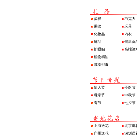
蛋糕
巧克力
果篮
玩具
化妆品
内衣
饰品
健康食
护眼贴
高端酒
植物精油
减脂排毒
情人节
圣诞节
母亲节
中秋节
春节
七夕节
上海送花
北京送
广州送花
深圳送