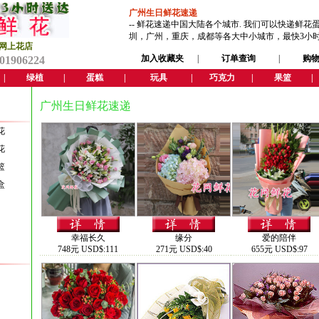
广州生日鲜花速递
--
鲜花速递
中国大陆各个城市. 我们可以快递鲜花
圳，广州，重庆，成都等各大中小城市，最快3小
州网上花店
加入收藏夹
|
订单查询
|
购
701906224
|
绿植
|
蛋糕
|
玩具
|
巧克力
|
果篮
|
广州生日鲜花速递
花
花
篮
盒
幸福长久
缘分
爱的陪伴
748元 USD$:111
271元 USD$:40
655元 USD$:97