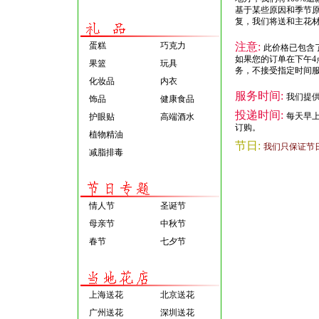
基于某些原因和季节
复，我们将送和主花
蛋糕
巧克力
注意:
此价格已包含
如果您的订单在下午4
果篮
玩具
务，不接受指定时间
化妆品
内衣
服务时间:
我们提供
饰品
健康食品
投递时间:
每天早
护眼贴
高端酒水
订购。
植物精油
节日:
我们只保证节
减脂排毒
情人节
圣诞节
母亲节
中秋节
春节
七夕节
上海送花
北京送花
广州送花
深圳送花