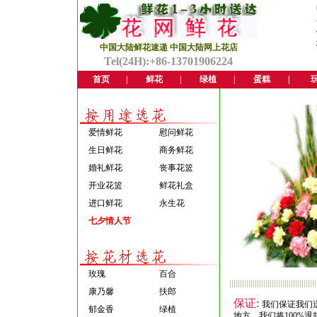
中国大陆鲜花速递 中国大陆网上花店
Tel(24H):+86-13701906224
首页
|
鲜花
|
绿植
|
蛋糕
|
爱情鲜花
慰问鲜花
生日鲜花
商务鲜花
婚礼鲜花
丧事花篮
开业花篮
鲜花礼盒
进口鲜花
永生花
七夕情人节
玫瑰
百合
康乃馨
扶郎
保证:
我们保证我们
郁金香
绿植
地方，我们将100%退