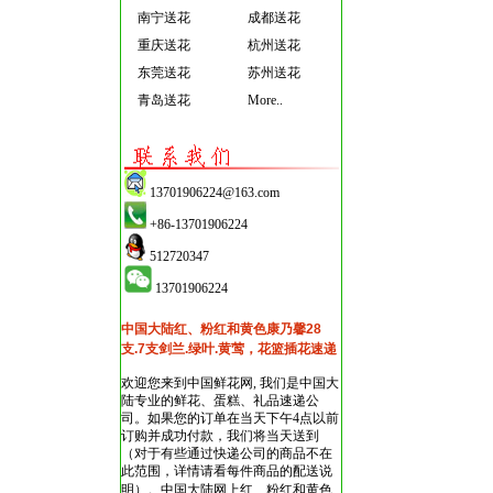
南宁送花
成都送花
重庆送花
杭州送花
东莞送花
苏州送花
青岛送花
More..
13701906224@163.com
+86-13701906224
512720347
13701906224
中国大陆红、粉红和黄色康乃馨28
支.7支剑兰.绿叶.黄莺，花篮插花速递
欢迎您来到中国鲜花网, 我们是中国大
陆专业的鲜花、蛋糕、礼品速递公
司。如果您的订单在当天下午4点以前
订购并成功付款，我们将当天送到
（对于有些通过快递公司的商品不在
此范围，详情请看每件商品的配送说
明）。
中国大陆网上红、粉红和黄色