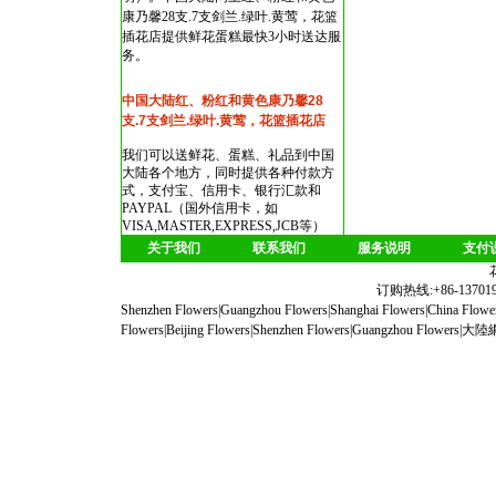
康乃馨28支.7支剑兰.绿叶.黄莺，花篮
插花店
提供鲜花蛋糕最快3小时送达服
务。
中国大陆红、粉红和黄色康乃馨28
支.7支剑兰.绿叶.黄莺，花篮插花店
我们可以送鲜花、蛋糕、礼品到中国
大陆各个地方，同时提供各种付款方
式，支付宝、信用卡、银行汇款和
PAYPAL（国外信用卡，如
VISA,MASTER,EXPRESS,JCB等）
关于我们
联系我们
服务说明
支付
订购热线:+86-1370190
Shenzhen Flowers
|
Guangzhou Flowers
|
Shanghai Flowers
|
China Flowe
Flowers
|
Beijing Flowers
|
Shenzhen Flowers
|
Guangzhou Flowers
|
大陸