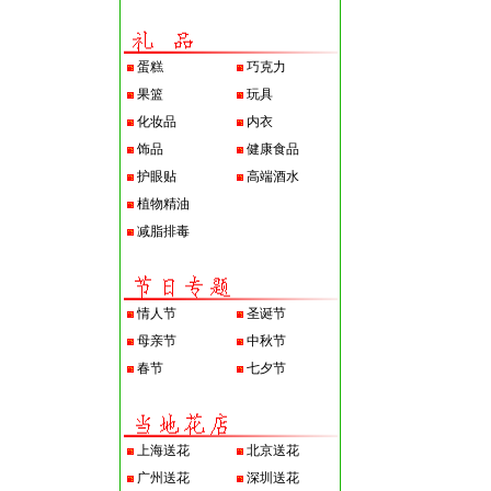
蛋糕
巧克力
果篮
玩具
化妆品
内衣
饰品
健康食品
护眼贴
高端酒水
植物精油
减脂排毒
情人节
圣诞节
母亲节
中秋节
春节
七夕节
上海送花
北京送花
广州送花
深圳送花