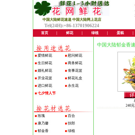
中国大陆鲜花速递 中国大陆网上花店
Tel(24H):+86-13701906224
首页
|
鲜花
|
绿植
|
蛋糕
|
中国大陆郁金香
爱情鲜花
慰问鲜花
生日鲜花
商务鲜花
婚礼鲜花
丧事花篮
开业花篮
鲜花礼盒
进口鲜花
永生花
七夕情人节
240元
玫瑰
百合
康乃馨
扶郎
郁金香
绿植