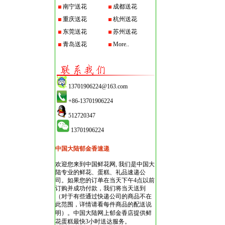
南宁送花
成都送花
重庆送花
杭州送花
东莞送花
苏州送花
青岛送花
More..
13701906224@163.com
+86-13701906224
512720347
13701906224
中国大陆郁金香速递
欢迎您来到中国鲜花网, 我们是中国大
陆专业的鲜花、蛋糕、礼品速递公
司。如果您的订单在当天下午4点以前
订购并成功付款，我们将当天送到
（对于有些通过快递公司的商品不在
此范围，详情请看每件商品的配送说
明）。
中国大陆网上郁金香店
提供鲜
花蛋糕最快3小时送达服务。