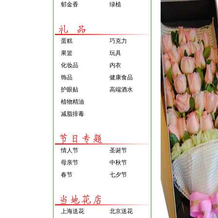
郁金香
绿植
蛋糕
巧克力
果篮
玩具
化妆品
内衣
饰品
健康食品
护眼贴
高端酒水
植物精油
减脂排毒
情人节
圣诞节
母亲节
中秋节
春节
七夕节
上海送花
北京送花