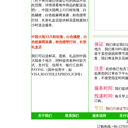
（对于有些通过快递公司的商品不在
此范围，详情请看每件商品的配送说
明）。
中国大陆网上33只粉玫瑰，白
色橘梗，白色粗麻网束裹，粉色缎带
打结，长形礼盒店
提供鲜花蛋糕最快3
小时送达服务。
中国大陆33只粉玫瑰，白色橘梗，白
色粗麻网束裹，粉色缎带打结，长形
保证:
我们保证我们
礼盒店
地方，我们将100%退
基于某些原因和季节
我们可以送鲜花、蛋糕、礼品到中国
复，我们将送和主花
大陆各个地方，同时提供各种付款方
式，支付宝、信用卡、银行汇款和
注意:
此价格已包含
PAYPAL（国外信用卡，如
如果您的订单在下午4
VISA,MASTER,EXPRESS,JCB等）
务，不接受指定时间
服务时间:
我们提供
投递时间:
每天早
订购。
节日:
我们只保证节
关于我们
联系我们
服务说明
支付
订购热线:+86-1370190