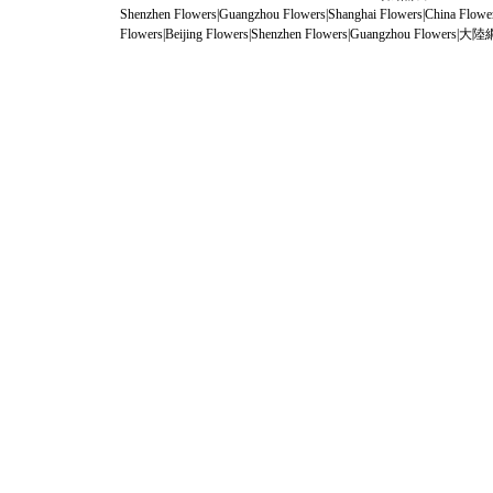
Shenzhen Flowers
|
Guangzhou Flowers
|
Shanghai Flowers
|
China Flowe
Flowers
|
Beijing Flowers
|
Shenzhen Flowers
|
Guangzhou Flowers
|
大陸