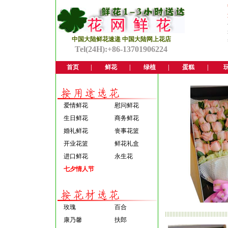
中国大陆鲜花速递 中国大陆网上花店
Tel(24H):+86-13701906224
首页
|
鲜花
|
绿植
|
蛋糕
|
爱情鲜花
慰问鲜花
生日鲜花
商务鲜花
婚礼鲜花
丧事花篮
开业花篮
鲜花礼盒
进口鲜花
永生花
七夕情人节
玫瑰
百合
康乃馨
扶郎