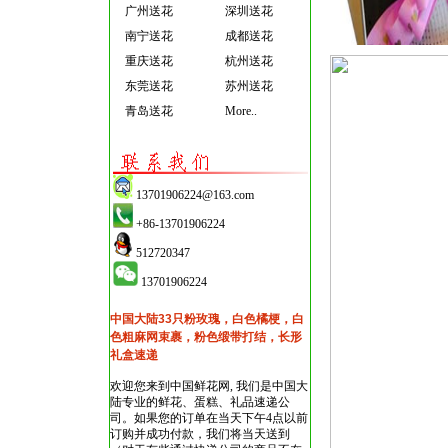
广州送花
深圳送花
南宁送花
成都送花
重庆送花
杭州送花
东莞送花
苏州送花
青岛送花
More..
13701906224@163.com
+86-13701906224
512720347
13701906224
中国大陆33只粉玫瑰，白色橘梗，白
色粗麻网束裹，粉色缎带打结，长形
礼盒速递
欢迎您来到中国鲜花网, 我们是中国大
陆专业的鲜花、蛋糕、礼品速递公
司。如果您的订单在当天下午4点以前
订购并成功付款，我们将当天送到