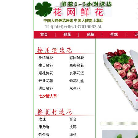
中国大陆鲜花速递 中国大陆网上花店
Tel(24H):+86-13701906224
首页
|
鲜花
|
绿植
|
蛋糕
|
爱情鲜花
慰问鲜花
生日鲜花
商务鲜花
婚礼鲜花
丧事花篮
开业花篮
鲜花礼盒
进口鲜花
永生花
七夕情人节
玫瑰
百合
康乃馨
扶郎
郁金香
绿植