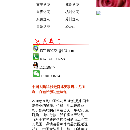
南宁送花
成都送花
重庆送花
杭州送花
东莞送花
苏州送花
青岛送花
More..
13701906224@163.com
+86-13701906224
512720347
13701906224
中国大陆11枝进口冰美玫瑰，尤加
利，白色长形礼盒速递
欢迎您来到中国鲜花网, 我们是中国大
陆专业的鲜花、蛋糕、礼品速递公
司。如果您的订单在当天下午4点以前
订购并成功付款，我们将当天送到
（对于有些通过快递公司的商品不在
此范围，详情请看每件商品的配送说
明）。
中国大陆网上11枝进口冰美玫