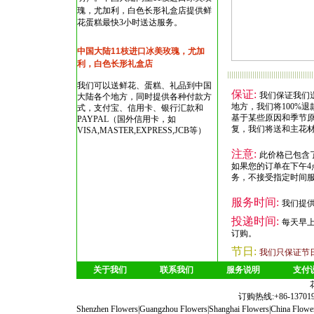
瑰，尤加利，白色长形礼盒店
提供鲜
花蛋糕最快3小时送达服务。
中国大陆11枝进口冰美玫瑰，尤加
利，白色长形礼盒店
我们可以送鲜花、蛋糕、礼品到中国
保证:
我们保证我们
大陆各个地方，同时提供各种付款方
地方，我们将100%退
式，支付宝、信用卡、银行汇款和
基于某些原因和季节
PAYPAL（国外信用卡，如
复，我们将送和主花
VISA,MASTER,EXPRESS,JCB等）
注意:
此价格已包含
如果您的订单在下午4
务，不接受指定时间
服务时间:
我们提供
投递时间:
每天早
订购。
节日:
我们只保证节
关于我们
联系我们
服务说明
支付
订购热线:+86-1370190
Shenzhen Flowers
|
Guangzhou Flowers
|
Shanghai Flowers
|
China Flowe