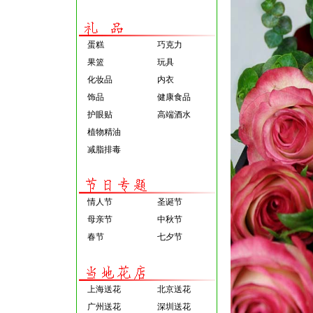
蛋糕
巧克力
果篮
玩具
化妆品
内衣
饰品
健康食品
护眼贴
高端酒水
植物精油
减脂排毒
情人节
圣诞节
母亲节
中秋节
春节
七夕节
上海送花
北京送花
广州送花
深圳送花