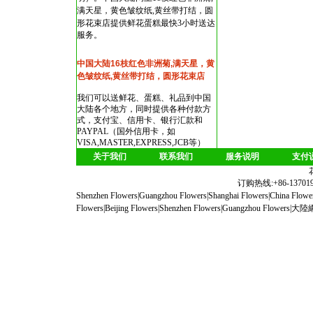
满天星，黄色皱纹纸,黄丝带打结，圆
形花束店
提供鲜花蛋糕最快3小时送达
服务。
中国大陆16枝红色非洲菊,满天星，黄
色皱纹纸,黄丝带打结，圆形花束店
我们可以送鲜花、蛋糕、礼品到中国
大陆各个地方，同时提供各种付款方
式，支付宝、信用卡、银行汇款和
PAYPAL（国外信用卡，如
VISA,MASTER,EXPRESS,JCB等）
关于我们
联系我们
服务说明
支付
订购热线:+86-1370190
Shenzhen Flowers
|
Guangzhou Flowers
|
Shanghai Flowers
|
China Flowe
Flowers
|
Beijing Flowers
|
Shenzhen Flowers
|
Guangzhou Flowers
|
大陸