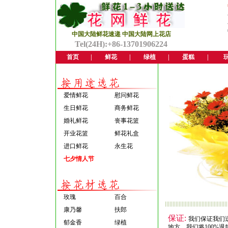
中国大陆鲜花速递 中国大陆网上花店
Tel(24H):+86-13701906224
首页
|
鲜花
|
绿植
|
蛋糕
|
爱情鲜花
慰问鲜花
生日鲜花
商务鲜花
婚礼鲜花
丧事花篮
开业花篮
鲜花礼盒
进口鲜花
永生花
七夕情人节
玫瑰
百合
康乃馨
扶郎
保证:
我们保证我们
郁金香
绿植
地方，我们将100%退