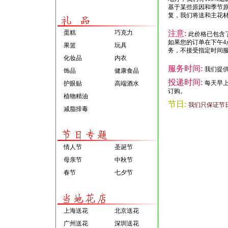
基于某些原因和季节
复，我们将送和主花
蛋糕
巧克力
注意:
此价格已包含
如果您的订单在下午4
果篮
玩具
务，不接受指定时间
化妆品
内衣
服务时间:
我们提供
饰品
健康食品
投递时间:
每天早
护眼贴
高端酒水
订购。
植物精油
节日:
我们只保证节
减脂排毒
情人节
圣诞节
母亲节
中秋节
春节
七夕节
上海送花
北京送花
广州送花
深圳送花