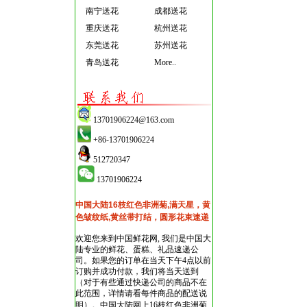
南宁送花
成都送花
重庆送花
杭州送花
东莞送花
苏州送花
青岛送花
More..
13701906224@163.com
+86-13701906224
512720347
13701906224
中国大陆16枝红色非洲菊,满天星，黄
色皱纹纸,黄丝带打结，圆形花束速递
欢迎您来到中国鲜花网, 我们是中国大
陆专业的鲜花、蛋糕、礼品速递公
司。如果您的订单在当天下午4点以前
订购并成功付款，我们将当天送到
（对于有些通过快递公司的商品不在
此范围，详情请看每件商品的配送说
明）。
中国大陆网上16枝红色非洲菊,