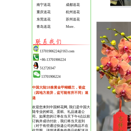
南宁送花
成都送花
重庆送花
杭州送花
东莞送花
苏州送花
青岛送花
More..
13701906224@163.com
+86-13701906224
512720347
13701906224
中国大陆18株黄金甲蝴蝶兰，瓷盆
（因地方差异，盆可能有所不同）速
递
欢迎您来到中国鲜花网, 我们是中国大
陆专业的鲜花、蛋糕、礼品速递公
司。如果您的订单在当天下午4点以前
订购并成功付款，我们将当天送到
（对于有些通过快递公司的商品不在
此范围，详情请看每件商品的配送说