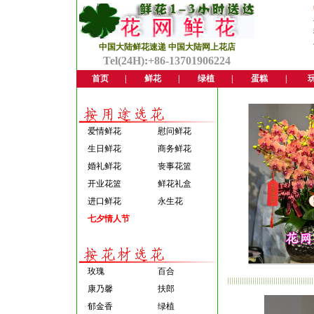
中国大陆鲜花速递 中国大陆网上花店
Tel(24H):+86-13701906224
首页
|
鲜花
|
绿植
|
蛋糕
|
爱情鲜花
慰问鲜花
生日鲜花
商务鲜花
婚礼鲜花
丧事花篮
开业花篮
鲜花礼盒
进口鲜花
永生花
七夕情人节
玫瑰
百合
康乃馨
扶郎
郁金香
绿植