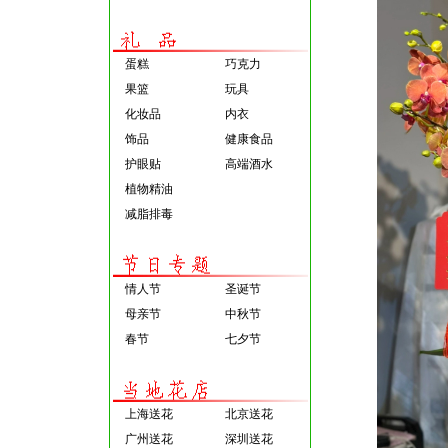
蛋糕
巧克力
果篮
玩具
化妆品
内衣
饰品
健康食品
护眼贴
高端酒水
植物精油
减脂排毒
情人节
圣诞节
母亲节
中秋节
春节
七夕节
上海送花
北京送花
广州送花
深圳送花