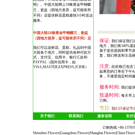
明）。
中国大陆网上18株黄金甲蝴蝶
兰，瓷盆（因地方差异，盆可能有所
不同）店
提供鲜花蛋糕最快3小时送达
服务。
中国大陆18株黄金甲蝴蝶兰，瓷盆
（因地方差异，盆可能有所不同）店
保证:
我们保证我们
地方，我们将100%退
我们可以送鲜花、蛋糕、礼品到中国
基于某些原因和季节
大陆各个地方，同时提供各种付款方
复，我们将送和主花
式，支付宝、信用卡、银行汇款和
PAYPAL（国外信用卡，如
注意:
此价格已包含
VISA,MASTER,EXPRESS,JCB等）
如果您的订单在下午4
务，不接受指定时间
服务时间:
我们提供
投递时间:
每天早
订购。
节日:
我们只保证节
关于我们
联系我们
服务说明
支付
订购热线:+86-1370190
Shenzhen Flowers
|
Guangzhou Flowers
|
Shanghai Flowers
|
China Flowe