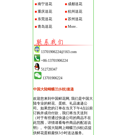
南宁送花
成都送花
重庆送花
杭州送花
东莞送花
苏州送花
青岛送花
More..
13701906224@163.com
+86-13701906224
512720347
13701906224
中国大陆蝴蝶兰(6枝)速递
欢迎您来到中国鲜花网, 我们是中国大
陆专业的鲜花、蛋糕、礼品速递公
司。如果您的订单在当天下午4点以前
订购并成功付款，我们将当天送到
（对于有些通过快递公司的商品不在
此范围，详情请看每件商品的配送说
明）。
中国大陆网上蝴蝶兰(6枝)店
提
供鲜花蛋糕最快3小时送达服务。