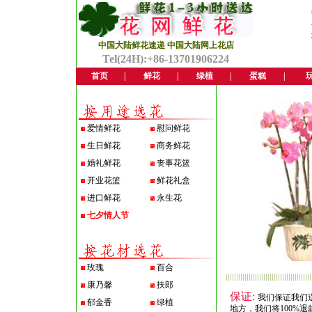
中国大陆鲜花速递 中国大陆网上花店
Tel(24H):+86-13701906224
首页
|
鲜花
|
绿植
|
蛋糕
|
爱情鲜花
慰问鲜花
生日鲜花
商务鲜花
婚礼鲜花
丧事花篮
开业花篮
鲜花礼盒
进口鲜花
永生花
七夕情人节
玫瑰
百合
康乃馨
扶郎
保证:
我们保证我们
郁金香
绿植
地方，我们将100%退