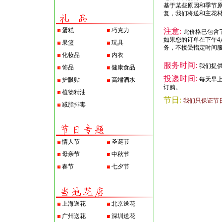
基于某些原因和季节
复，我们将送和主花
蛋糕
巧克力
注意:
此价格已包含
如果您的订单在下午4
果篮
玩具
务，不接受指定时间
化妆品
内衣
服务时间:
我们提供
饰品
健康食品
投递时间:
每天早
护眼贴
高端酒水
订购。
植物精油
节日:
我们只保证节
减脂排毒
情人节
圣诞节
母亲节
中秋节
春节
七夕节
上海送花
北京送花
广州送花
深圳送花