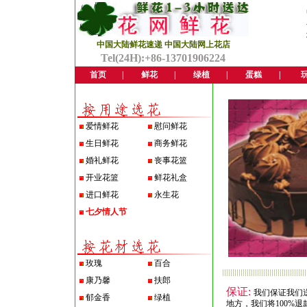
中国大陆鲜花速递 中国大陆网上花店
Tel(24H):+86-13701906224
首页
|
鲜花
|
绿植
|
蛋糕
|
爱情鲜花
慰问鲜花
生日鲜花
商务鲜花
婚礼鲜花
丧事花篮
开业花篮
鲜花礼盒
进口鲜花
永生花
七夕情人节
玫瑰
百合
康乃馨
扶郎
保证:
我们保证我们
郁金香
绿植
地方，我们将100%退