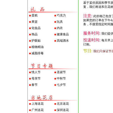
基于某些原因和季节
复，我们将送和主花
蛋糕
巧克力
注意:
此价格已包含
如果您的订单在下午4
果篮
玩具
务，不接受指定时间
化妆品
内衣
服务时间:
我们提供
饰品
健康食品
投递时间:
每天早
护眼贴
高端酒水
订购。
植物精油
节日:
我们只保证节
减脂排毒
情人节
圣诞节
母亲节
中秋节
春节
七夕节
上海送花
北京送花
广州送花
深圳送花