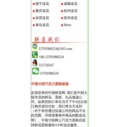
南宁送花
成都送花
重庆送花
杭州送花
东莞送花
苏州送花
青岛送花
More..
13701906224@163.com
+86-13701906224
512720347
13701906224
中国大陆巧克力蛋糕速递
欢迎您来到中国鲜花网, 我们是中国大
陆专业的鲜花、蛋糕、礼品速递公
司。如果您的订单在当天下午4点以前
订购并成功付款，我们将当天送到
（对于有些通过快递公司的商品不在
此范围，详情请看每件商品的配送说
明）。
中国大陆网上巧克力蛋糕店
提
供鲜花蛋糕最快3小时送达服务。